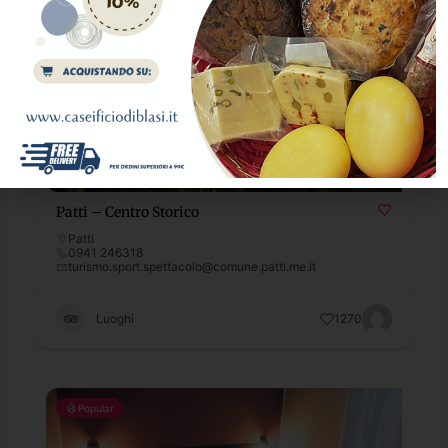
Patti – Centro Storico
Patti
0941 246318
turismo.sport.spettacolo@comune.patti.me.it
Luoghi
1270
Popular