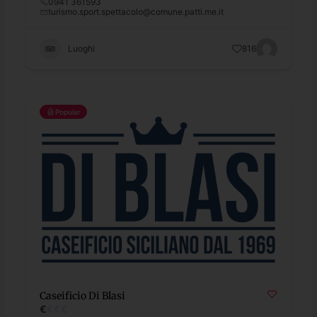
0941 361593
turismo.sport.spettacolo@comune.patti.me.it
Luoghi
816
Popular
Caseificio Di Blasi
€
€
€
€