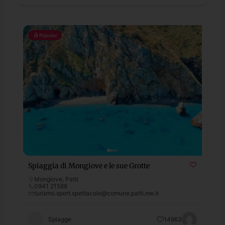
Popular
Spiaggia di Mongiove e le sue Grotte
Mongiove
,
Patti
0941 21588
turismo.sport.spettacolo@comune.patti.me.it
Spiagge
14963