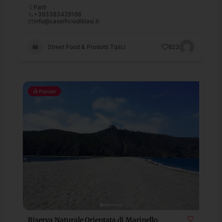
Patti
+393383429166
info@caseificiodiblasi.it
Street Food & Prodotti Tipici
823
Popular
Riserva Naturale Orientata di Marinello