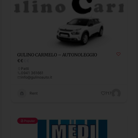
GULINO CARMELO – AUTONOLEGGIO
€
€
€
€
Patti
0941 361661
info@gulinoauto.it
Rent
717
Popular