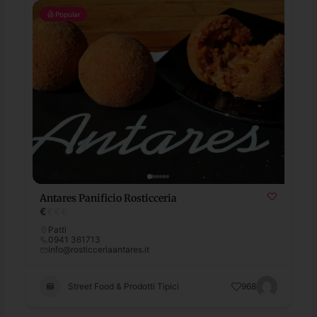
Popular
Antares Panificio Rosticceria
€
€
€
€
Patti
0941 361713
info@rosticceriaantares.it
Street Food & Prodotti Tipici
968