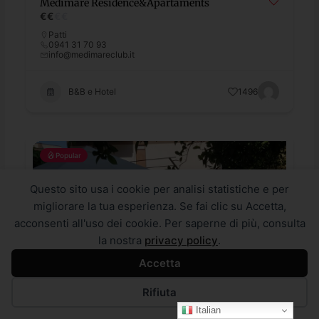
Medimare Residence&Apartaments
€
€
€
€
Patti
0941 31 70 93
info@medimareclub.it
B&B e Hotel
1496
Popular
Questo sito usa i cookie per analisi statistiche e per
migliorare la tua esperienza. Se fai clic su Accetta,
acconsenti all'uso dei cookie. Per saperne di più, consulta
la nostra
privacy policy
.
Accetta
Rifiuta
Italian