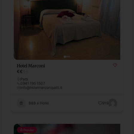
Hotel Marconi
€
€
€
€
Patti
0941 195 1507
info@hotelmarconipatti.it
B&B e Hotel
919
Popular