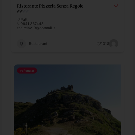
Ristorante Pizzeria Senza Regole
€
€
€
€
Patti
0941 367448
airelav13@hotmail.it
Restaurant
1018
Popular