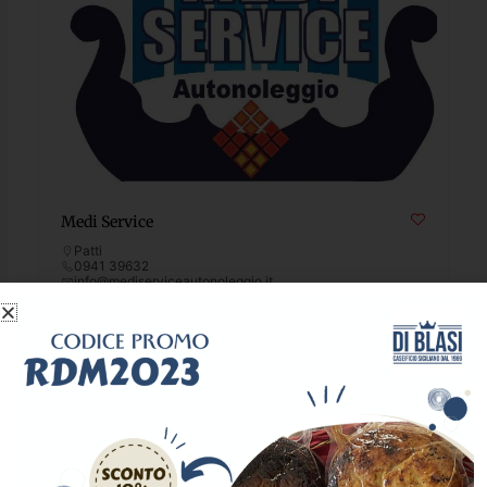
Medi Service
Patti
0941 39632
info@mediserviceautonoleggio.it
Rent
764
Popular