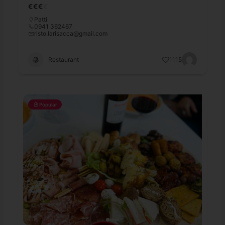
€
€
€
€
Patti
0941 362467
risto.larisacca@gmail.com
Restaurant
1115
Popular