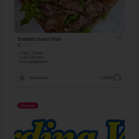
Trattoria Pane e Vino
€
€
€
€
Patti
,
Tindari
330 559 933
no_mail@miss.it
Restaurant
4681
Popular