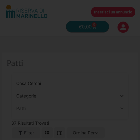
Vai
al
Inserisci un annuncio
contenuto
0
Carrello
€
0,00
Patti
Cosa Cerchi
Categorie
Patti
37
Risultati Trovati
Filter
Ordina Per