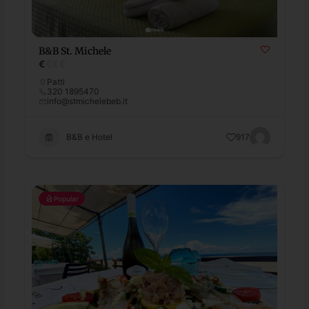
B&B St. Michele
€
€
€
€
Patti
320 1895470
info@stmichelebeb.it
B&B e Hotel
917
Popular