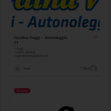
Giardina Viaggi – Autonoleggio
€
€
€
€
Patti
0941 361462
giardinaviaggi@alice.it
Rent
904
Popular