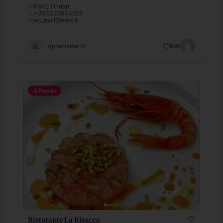
Patti
,
Tindari
+393336843628
no_mail@miss.it
Appartamenti
996
Popular
Ristorante La Risacca