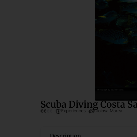
Scuba Diving Costa S
Experiences
Gioiosa Marea
€
€
€
€
Description