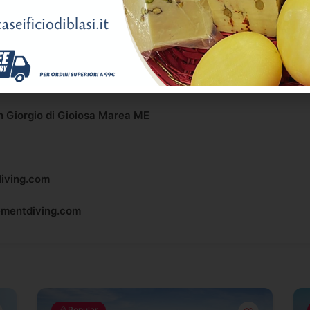
n Giorgio di Gioiosa Marea ME
iving.com
ementdiving.com
Popular