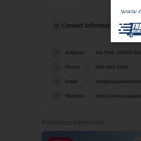
Contact Information
Address
Via Pola, 98063 Sa
Phone
345 440 5254
Email
info@aquaelementd
Website
http://www.aquael
Potrebbero interessarti
Popular