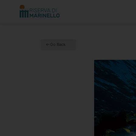
Vai
al
contenuto
Go Back