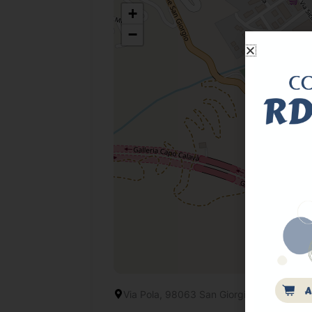
+
−
Via Pola, 98063 San Giorgio di Gioiosa 