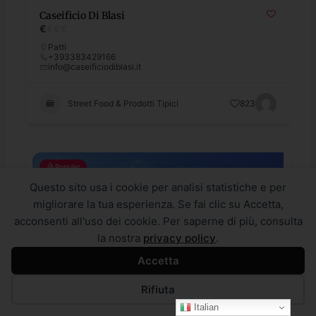
Caseificio Di Blasi
€
€
€
€
Patti
+393383429166
info@caseificiodiblasi.it
Street Food & Prodotti Tipici
823
Popular
Questo sito usa i cookie per analisi statistiche e per
migliorare la tua esperienza. Se fai clic su Accetta,
acconsenti all'uso dei cookie. Per saperne di più, consulta
la nostra
privacy policy
.
Accetta
Rifiuta
Italian