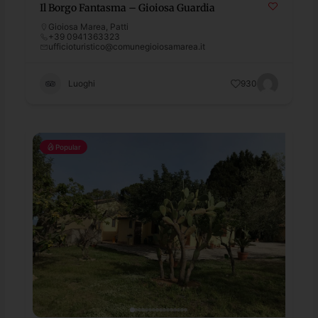
Il Borgo Fantasma – Gioiosa Guardia
Gioiosa Marea
,
Patti
+39 0941363323
ufficioturistico@comunegioiosamarea.it
Luoghi
930
Popular