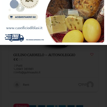
GULINO CARMELO – AUTONOLEGGIO
€
€
€
€
Patti
0941 361661
info@gulinoauto.it
Rent
717
Popular