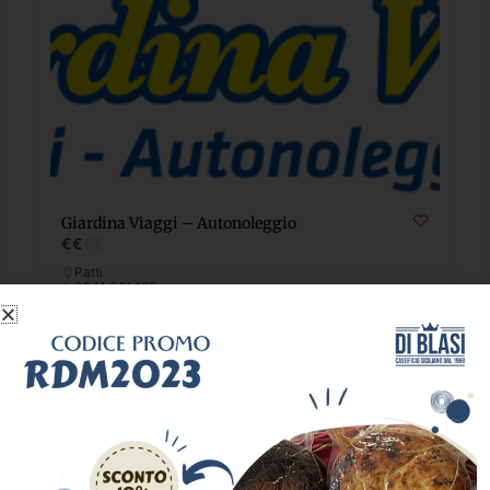
Giardina Viaggi – Autonoleggio
€
€
€
€
Patti
0941 361462
giardinaviaggi@alice.it
Rent
905
Popular