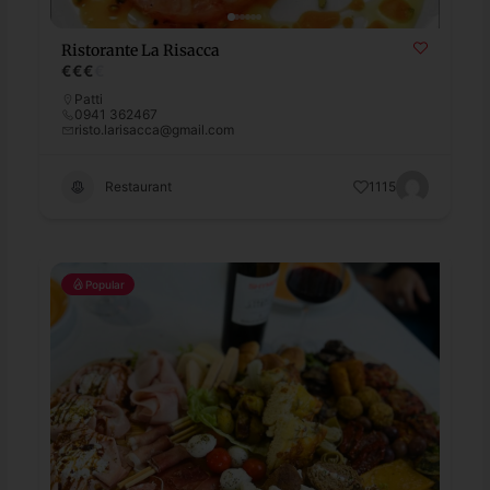
Ristorante La Risacca
€
€
€
€
Patti
0941 362467
risto.larisacca@gmail.com
Restaurant
1115
Popular