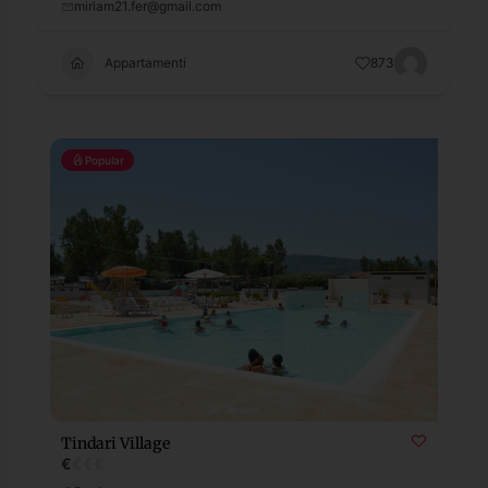
miriam21.fer@gmail.com
Appartamenti
873
Popular
Tindari Village
€
€
€
€