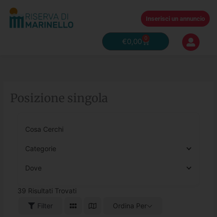
Vai
al
Inserisci un annuncio
contenuto
0
Carrello
€
0,00
Posizione singola
Cosa Cerchi
Categorie
Dove
39
Risultati Trovati
Filter
Ordina Per