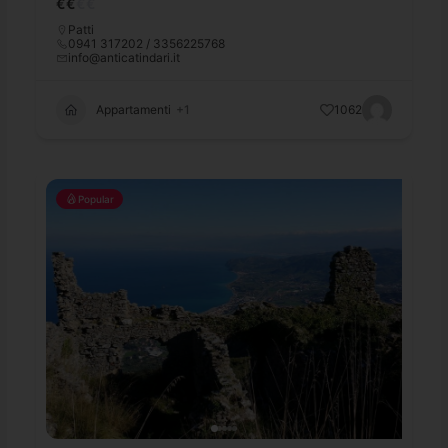
€
€
€
€
Patti
0941 317202 / 3356225768
info@anticatindari.it
Appartamenti
+1
1062
Popular