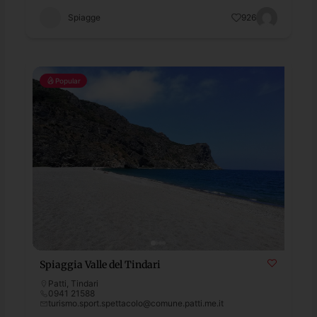
Spiagge
926
Popular
Spiaggia Valle del Tindari
Patti
,
Tindari
0941 21588
turismo.sport.spettacolo@comune.patti.me.it