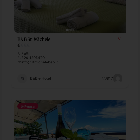
B&B St. Michele
€
€
€
€
Patti
320 1895470
info@stmichelebeb.it
B&B e Hotel
917
Popular