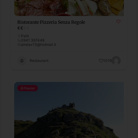
Ristorante Pizzeria Senza Regole
€
€
€
€
Patti
0941 367448
airelav13@hotmail.it
Restaurant
1019
Popular