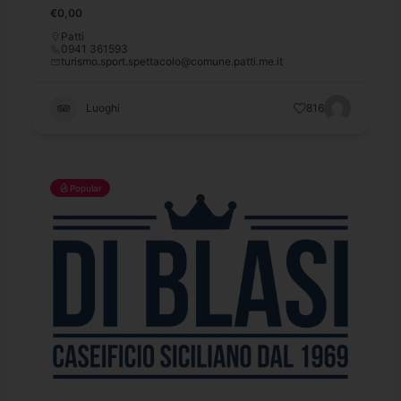
€0,00
Patti
0941 361593
turismo.sport.spettacolo@comune.patti.me.it
Luoghi
816
Popular