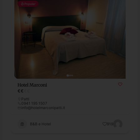
Popular
Hotel Marconi
€
€
€
€
Patti
0941 195 1507
info@hotelmarconipatti.it
B&B e Hotel
919