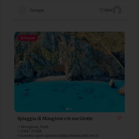
Spiagge
1894
Popular
Spiaggia di Mongiove e le sue Grotte
Mongiove
,
Patti
0941 21588
turismo.sport.spettacolo@comune.patti.me.it