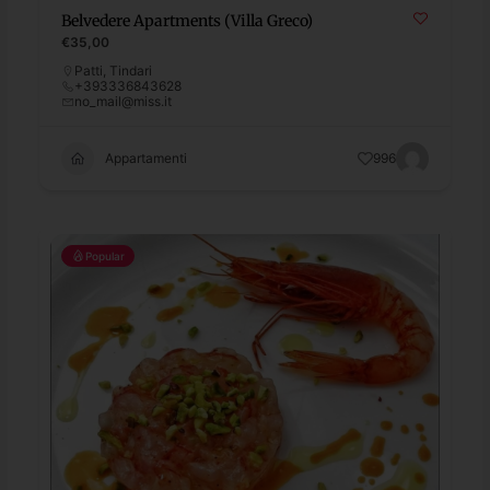
Belvedere Apartments (Villa Greco)
€35,00
Patti
,
Tindari
+393336843628
no_mail@miss.it
Appartamenti
996
Popular