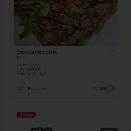
Trattoria Pane e Vino
€
€
€
€
Patti
,
Tindari
330 559 933
no_mail@miss.it
Restaurant
4686
Popular