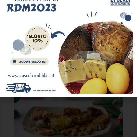
Trattoria Pane e Vino
€
€
€
€
Patti
,
Tindari
330 559 933
no_mail@miss.it
Restaurant
4693
Popular