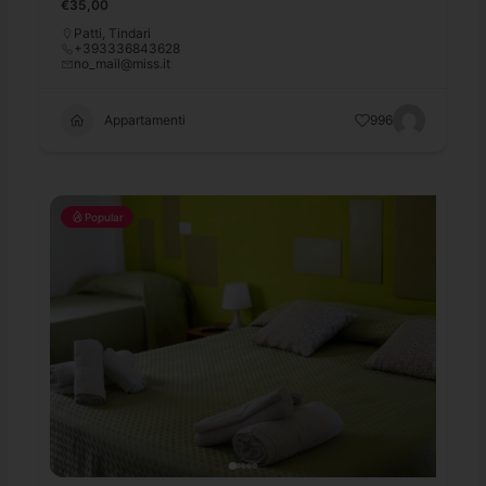
€35,00
Patti
,
Tindari
+393336843628
no_mail@miss.it
Appartamenti
996
Popular