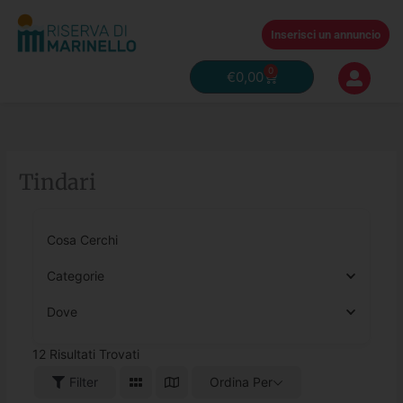
Vai
al
Inserisci un annuncio
contenuto
0
Carrello
€
0,00
Tindari
Cosa Cerchi
Categorie
Dove
12
Risultati Trovati
Filter
Ordina Per