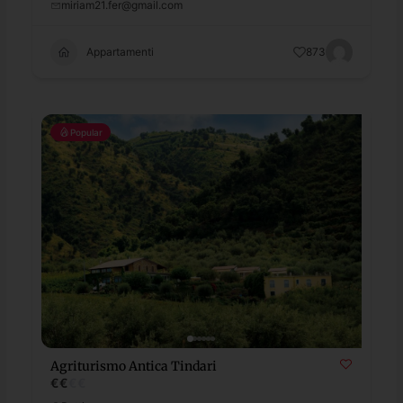
miriam21.fer@gmail.com
Appartamenti
873
Popular
Agriturismo Antica Tindari
€
€
€
€