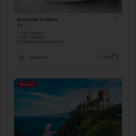
Ristorante Tyndaris
€
€
€
€
Patti
,
Tindari
0941 369002
info@ristorantetyndaris.it
Restaurant
1264
Popular