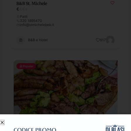
B&B St. Michele
€
€
€
€
Patti
320 1895470
info@stmichelebeb.it
B&B e Hotel
917
Popular