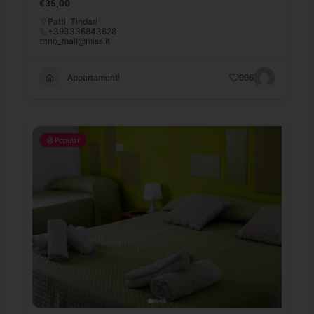
€35,00
Patti
,
Tindari
+393336843628
no_mail@miss.it
Appartamenti
996
Popular