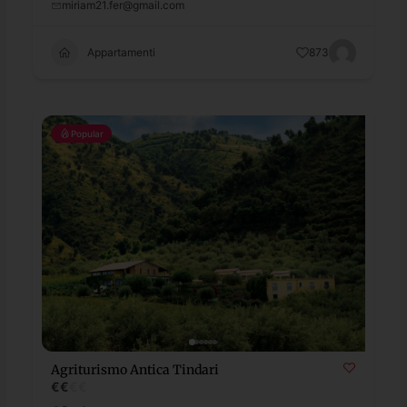
miriam21.fer@gmail.com
Appartamenti
873
Popular
Agriturismo Antica Tindari
€
€
€
€