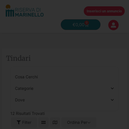
Vai
al
Inserisci un annuncio
contenuto
0
Carrello
€
0,00
Tindari
Cosa Cerchi
Categorie
Dove
12
Risultati Trovati
Filter
Ordina Per