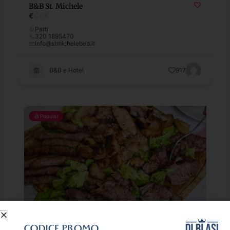
B&B St. Michele
€
€
€
€
Patti
320 1895470
info@stmichelebeb.it
B&B e Hotel
917
Popular