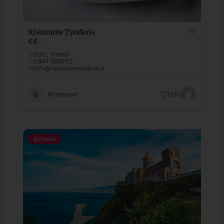
Ristorante Tyndaris
€
€
€
€
Patti
,
Tindari
0941 369002
info@ristorantetyndaris.it
Restaurant
1263
Popular