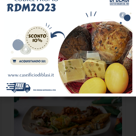
Trattoria Pane e Vino
€
€
€
€
Patti
,
Tindari
330 559 933
no_mail@miss.it
Restaurant
4685
Popular