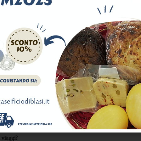
Il nostro network.
Travel makes you happy.
viaggi?​