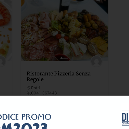
Ristorante Pizzeria Senza
Regole
Patti
0941 367448
6 Maggio 2022
115
Restaurant
1019