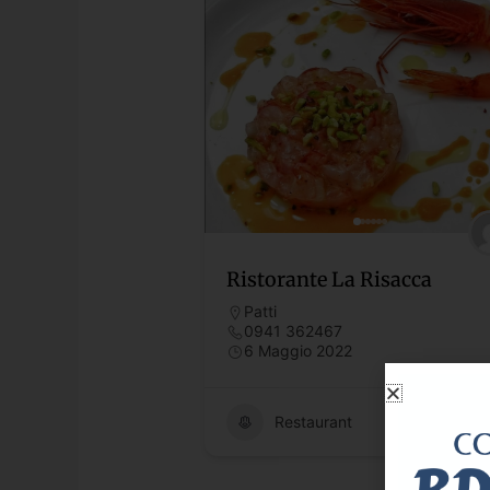
Ristorante La Risacca
Patti
0941 362467
6 Maggio 2022
Restaurant
1