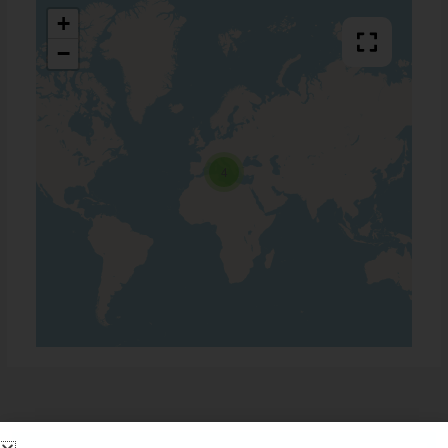
+
−
4