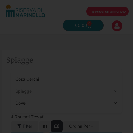
Vai
al
Inserisci un annuncio
contenuto
0
Carrello
€
0,00
Spiagge
Cosa Cerchi
Spiagge
Dove
4
Risultati Trovati
Filter
Ordina Per