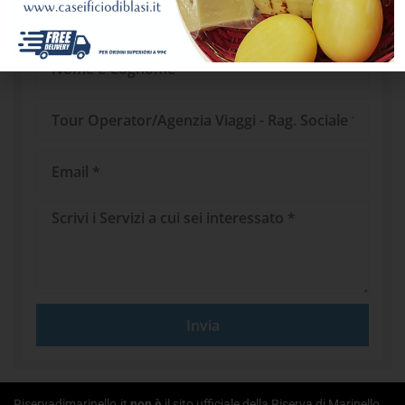
Nome
e
Cognome
Tour
Operator/Agenzia
Viaggi
Email
Messaggio
Invia
Riservadimarinello.it
non è
il sito ufficiale della Riserva di Marinello