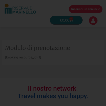
Vai
al
Inserisci un annuncio
contenuto
0
Carrello
€
0,00
Modulo di prenotazione
[booking resource_id=1]
Il nostro network.
Travel makes you happy.