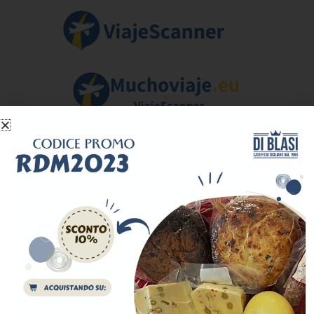
Sei un Tour Operator o un'agenzia
viaggi?​
Compila il form e ti aiuteremo a creare il tuo
Travel Package in base alle tue necessità