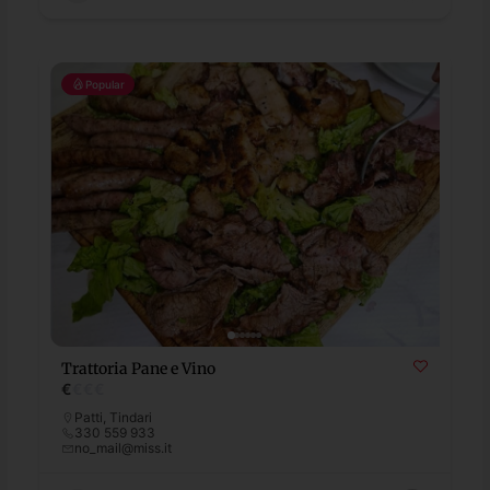
Popular
Trattoria Pane e Vino
€
€
€
€
Patti
,
Tindari
330 559 933
no_mail@miss.it