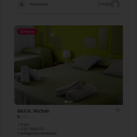
Restaurant
4695
Popular
B&B St. Michele
€
€
€
€
Patti
320 1895470
info@stmichelebeb.it