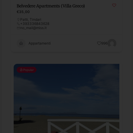
Belvedere Apartments (Villa Greco)
€35,00
Patti
,
Tindari
+393336843628
no_mail@miss.it
Appartamenti
996
Popular