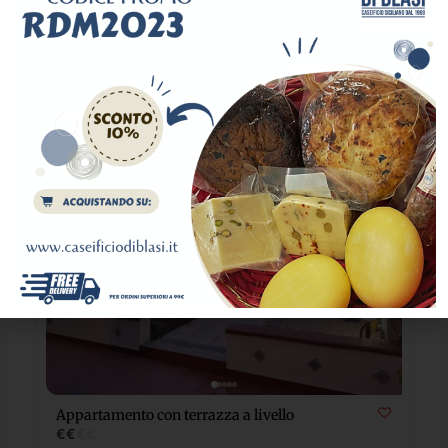
info@anticatindari.it
Appartamenti
+1
1064
Popular
Appartamento con terrazza a livello
€
€
€
€