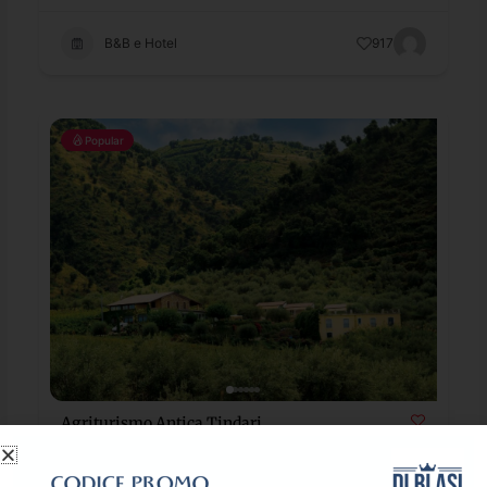
B&B e Hotel
917
Popular
Agriturismo Antica Tindari
€
€
€
€
Patti
0941 317202 / 3356225768