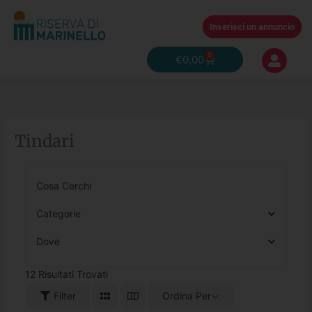
Vai
al
Inserisci un annuncio
contenuto
0
Carrello
€
0,00
Tindari
Cosa Cerchi
Categorie
Dove
12
Risultati Trovati
Filter
Ordina Per