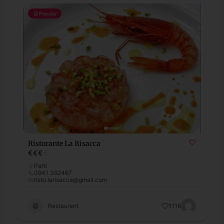
Popular
Ristorante La Risacca
€
€
€
€
Patti
0941 362467
risto.larisacca@gmail.com
Restaurant
1116