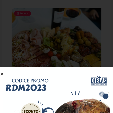
Popular
Ristorante Pizzeria Senza Regole
€
€
€
€
Patti
0941 367448
airelav13@hotmail.it
Restaurant
1019