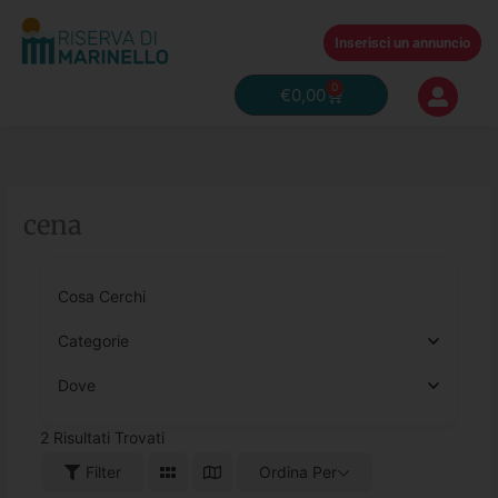
Vai
al
Inserisci un annuncio
contenuto
0
Carrello
€
0,00
cena
Cosa Cerchi
Categorie
Dove
2
Risultati Trovati
Filter
Ordina Per