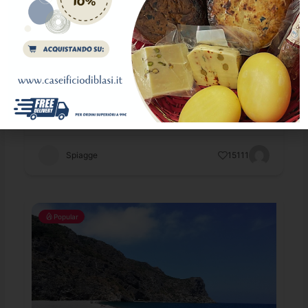
Spiaggia di Mongiove e le sue Grotte
Mongiove
,
Patti
0941 21588
turismo.sport.spettacolo@comune.patti.me.it
Spiagge
15111
Popular