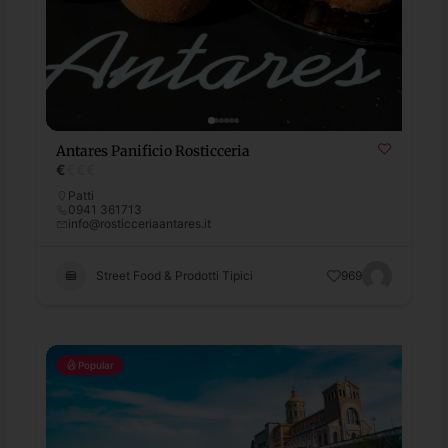
Antares Panificio Rosticceria
€
€
€
€
Patti
0941 361713
info@rosticceriaantares.it
Street Food & Prodotti Tipici
969
Popular