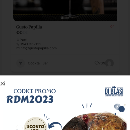
Gusto Papilla
€
€
€
€
Patti
0941 362122
info@gustopapilla.com
Cocktail Bar
739
Popular