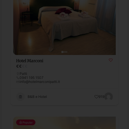
Hotel Marconi
€
€
€
€
Patti
0941 195 1507
info@hotelmarconipatti.it
B&B e Hotel
919
Popular