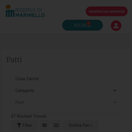
Vai
al
Inserisci un annuncio
contenuto
0
Carrello
€
0,00
Patti
Cosa Cerchi
Categorie
Patti
37
Risultati Trovati
Filter
Ordina Per