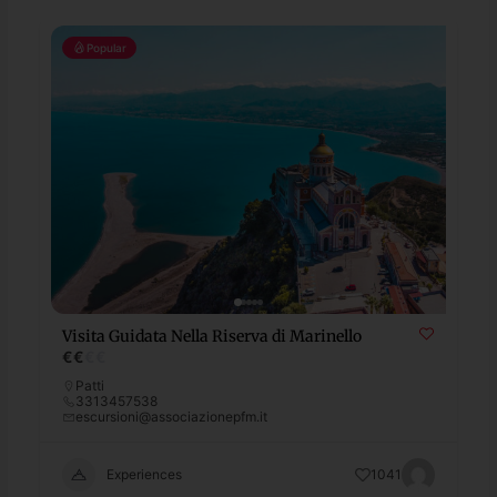
Popular
Visita Guidata Nella Riserva di Marinello
€
€
€
€
Patti
3313457538
escursioni@associazionepfm.it
Experiences
1041