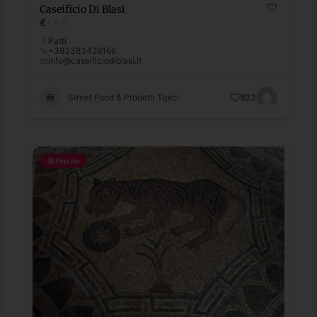
Caseificio Di Blasi
€
€
€
€
Patti
+393383429166
info@caseificiodiblasi.it
Street Food & Prodotti Tipici
823
Popular