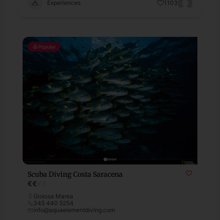
Experiences
1103
Popular
Scuba Diving Costa Saracena
€
€
€
€
Gioiosa Marea
345 440 5254
info@aquaelementdiving.com