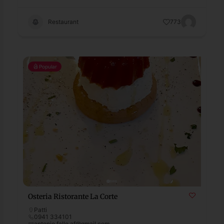
Restaurant
773
Popular
Osteria Ristorante La Corte
Patti
0941 334101
antonio.fallo.af@gmail.com