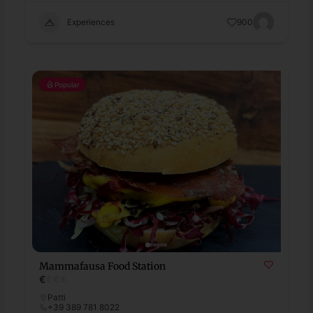
Experiences
900
Popular
Mammafausa Food Station
€
€
€
€
Patti
+39 389 781 8022