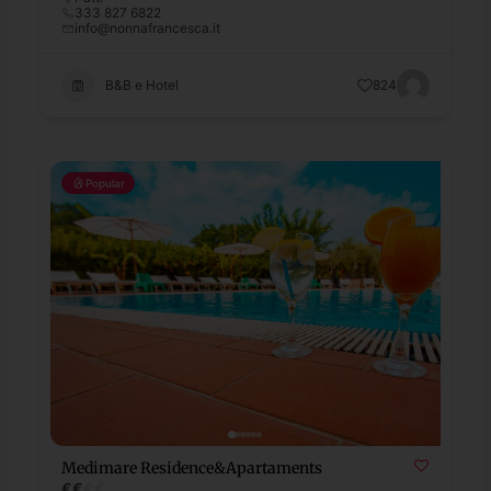
333 827 6822
info@nonnafrancesca.it
B&B e Hotel
824
Popular
Medimare Residence&Apartaments
€
€
€
€