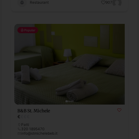
Restaurant
907
Popular
B&B St. Michele
€
€
€
€
Patti
320 1895470
info@stmichelebeb.it