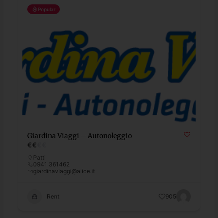
Popular
Giardina Viaggi – Autonoleggio
€
€
€
€
Patti
0941 361462
giardinaviaggi@alice.it
Rent
905