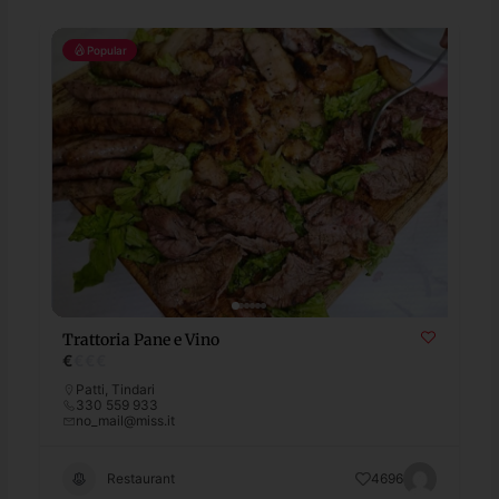
Popular
Trattoria Pane e Vino
€
€
€
€
Patti
,
Tindari
330 559 933
no_mail@miss.it
Restaurant
4696