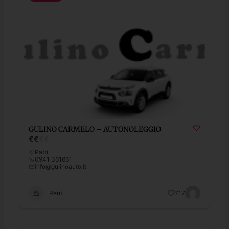
GULINO CARMELO – AUTONOLEGGIO
€
€
€
€
Patti
0941 361661
info@gulinoauto.it
Rent
717