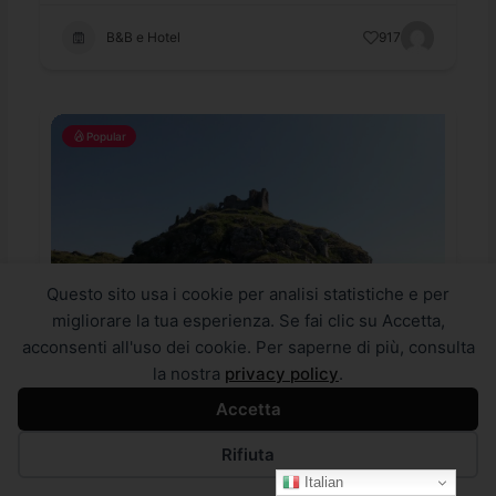
B&B e Hotel
917
Popular
Questo sito usa i cookie per analisi statistiche e per
migliorare la tua esperienza. Se fai clic su Accetta,
acconsenti all'uso dei cookie. Per saperne di più, consulta
la nostra
privacy policy
.
Accetta
Sentiero Naturalistico “Sorrentini – Gioiosa
Guardia”
Rifiuta
Gioiosa Marea
,
Patti
Italian
....