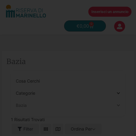
Vai
al
Inserisci un annuncio
contenuto
0
Carrello
€
0,00
Bazia
Cosa Cerchi
Categorie
Bazia
1
Risultati Trovati
Filter
Ordina Per