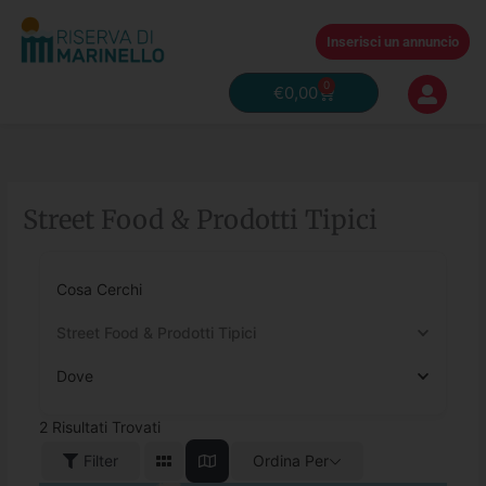
Vai
al
Inserisci un annuncio
contenuto
0
Carrello
€
0,00
Street Food & Prodotti Tipici
Cosa Cerchi
Street Food & Prodotti Tipici
Dove
2
Risultati Trovati
Filter
Ordina Per