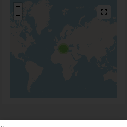
+
−
2