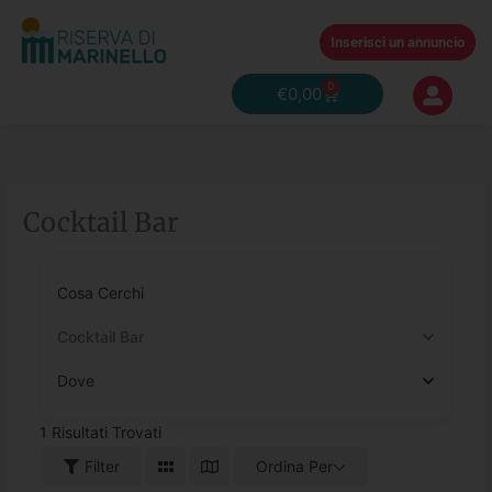
Vai
al
Inserisci un annuncio
contenuto
0
Carrello
€
0,00
Cocktail Bar
Cosa Cerchi
Cocktail Bar
Dove
1
Risultati Trovati
Filter
Ordina Per