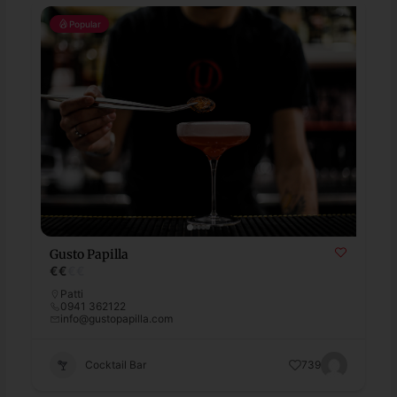
Popular
Gusto Papilla
€
€
€
€
Patti
0941 362122
info@gustopapilla.com
Cocktail Bar
739