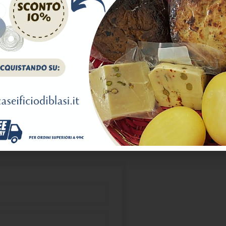
viaggi?​
a creare il tuo
ue necessità