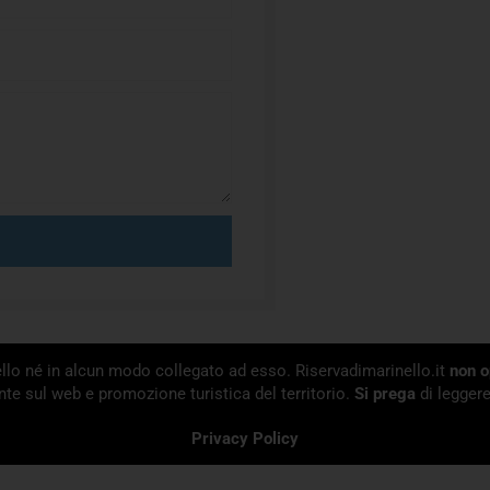
inello né in alcun modo collegato ad esso. Riservadimarinello.it
non o
e sul web e promozione turistica del territorio.
Si prega
di leggere
Privacy Policy
Termini e Condizioni