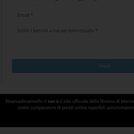
Operator/Agenzia
Viaggi
Email
Messaggio
Invia
Riservadimarinello.it
non è
il sito ufficiale della Riserva di Mar
come comparatore di prezzi online reperibili autonomament