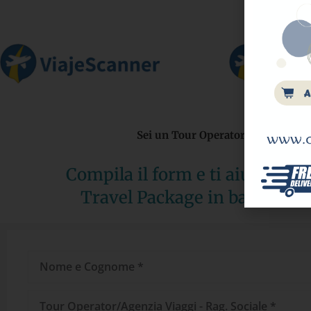
Sei un Tour Operator o un'agenzia 
Compila il form e ti aiuteremo 
Travel Package in base alle t
Nome
e
Cognome
Tour