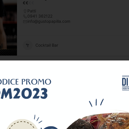
€
€
€
€
Patti
0941 362122
info@gustopapilla.com
Cocktail Bar
Il nostro network.
Travel makes you happy.