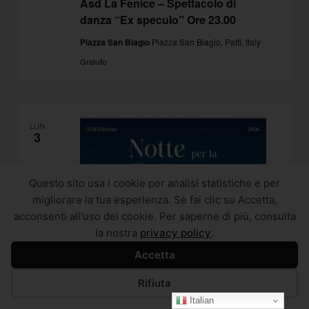
Asd La Fenice – Spettacolo di
danza “Ex speculo” Ore 23.00
Piazza San Biagio
Piazza San Biagio, Patti, Italy
Gratuito
LUN
3
Questo sito usa i cookie per analisi statistiche e per
migliorare la tua esperienza. Se fai clic su Accetta,
acconsenti all'uso dei cookie. Per saperne di più, consulta
la nostra
privacy policy
.
Accetta
Rifiuta
Italian