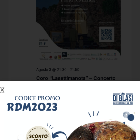
Agosto 3 @ 21:30
-
21:50
Coro “Lasettimanota” – Concerto
“Il suono dell’infinito” Ore 21.30
Ex Convento San Francesco
V. Alfredo
Cappellini 27, Patti, Italy
Gratuito
LUN