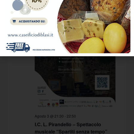
3
Agosto 3 @ 21:30
-
22:50
I.C. L. Pirandello – Spettacolo
musicale “Spartiti senza tempo”