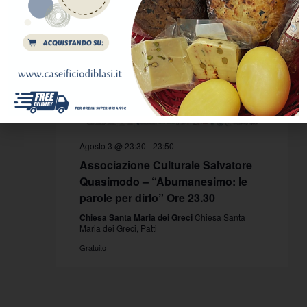
Agosto 3 @ 23:30
-
23:50
Associazione Culturale Salvatore
Quasimodo – “Abumanesimo: le
parole per dirlo” Ore 23.30
Chiesa Santa Maria dei Greci
Chiesa Santa
Maria dei Greci, Patti
Gratuito