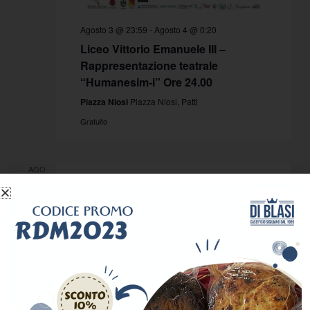
Agosto 3 @ 23:59
-
Agosto 4 @ 0:20
Liceo Vittorio Emanuele III –
Rappresentazione teatrale
“Humanesim-i” Ore 24.00
Piazza Niosi
Piazza Niosi, Patti
Gratuito
AGO
3
2026