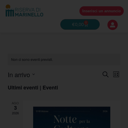
Vai
al
Inserisci un annuncio
contenuto
0
Carrello
€
0,00
Non ci sono eventi previsti.
In arrivo
Eventi
Event
Cerca
Lista
Ricerca
Viste
Seleziona
e
Naviga
Ultimi eventi | Eventi
la
viste
data.
Navigazione
AGO
3
2026